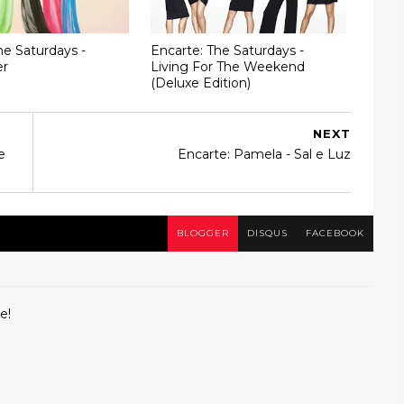
he Saturdays -
Encarte: The Saturdays -
er
Living For The Weekend
(Deluxe Edition)
NEXT
e
Encarte: Pamela - Sal e Luz
BLOGGER
DISQUS
FACEBOOK
e!