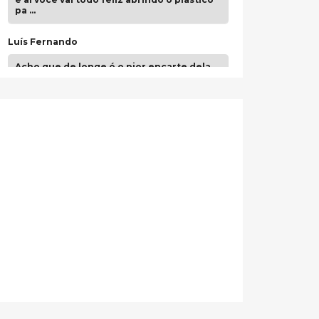
pa …
Luís Fernando
Acho que de longe é o pior encarte dela.
Paulo Samuel
Só falta o "Vamos Compartilhar" pra aí sim
fecharmos o CDT❤️❤️❤️
guilhrminoh
Esse é de longe um dos trabalhos mais
lindos que eu já vi em mídia física! A
direção de arte estava insanamente
inspirad …
Jonathan
Esse comentário me representa
hahahahahha