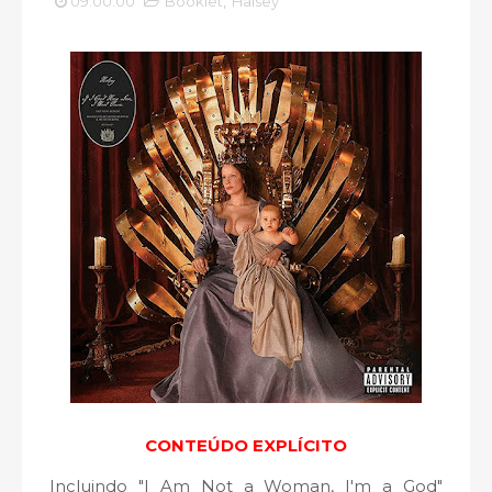
09:00:00
Booklet
,
Halsey
CONTEÚDO EXPLÍCITO
Incluindo "I Am Not a Woman, I'm a God"