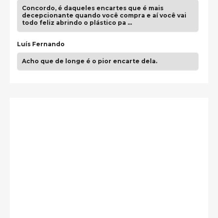
Concordo, é daqueles encartes que é mais
decepcionante quando você compra e aí você vai
todo feliz abrindo o plástico pa …
Luís Fernando
Acho que de longe é o pior encarte dela.
Paulo Samuel
Só falta o "Vamos Compartilhar" pra aí sim
fecharmos o CDT❤️❤️❤️
guilhrminoh
Esse é de longe um dos trabalhos mais lindos que
eu já vi em mídia física! A direção de arte estava
insanamente inspirad …
Jonathan
Esse comentário me representa hahahahahha