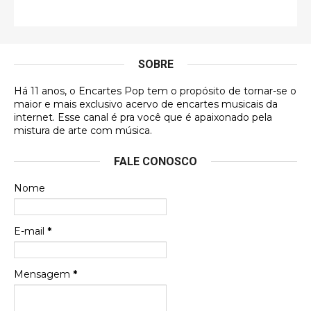
Francierton
É muito lindo, deu até vontade de adquirir o quanto
antes, hahaha
SOBRE
DVD MIDINHO
Há 11 anos, o Encartes Pop tem o propósito de tornar-se o
DVD MIDINHO
maior e mais exclusivo acervo de encartes musicais da
internet. Esse canal é pra você que é apaixonado pela
Francierton
mistura de arte com música.
Esse é um dos que ainda está em minha lista de
FALE CONOSCO
futuras aquisições, e olhando o encarte aqui, me
apaixonei, achei lindo d …
Nome
Francierton
Espero que tenham sentido minha falta, informo
E-mail
*
que estou de volta para trazer mais contribuições
ao site, já vou adianta …
Mensagem
*