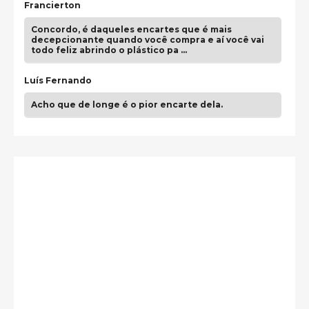
Francierton
Concordo, é daqueles encartes que é mais
decepcionante quando você compra e aí você vai
todo feliz abrindo o plástico pa …
Luís Fernando
Acho que de longe é o pior encarte dela.
Paulo Samuel
Só falta o "Vamos Compartilhar" pra aí sim
fecharmos o CDT❤️❤️❤️
guilhrminoh
Esse é de longe um dos trabalhos mais lindos que
eu já vi em mídia física! A direção de arte estava
insanamente inspirad …
Jonathan
Esse comentário me representa hahahahahha