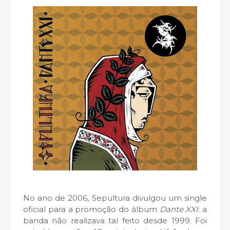
No ano de 2006, Sepultura divulgou um single
oficial para a promoção do álbum
Dante XXI
: a
banda não realizava tal feito desde 1999. Foi