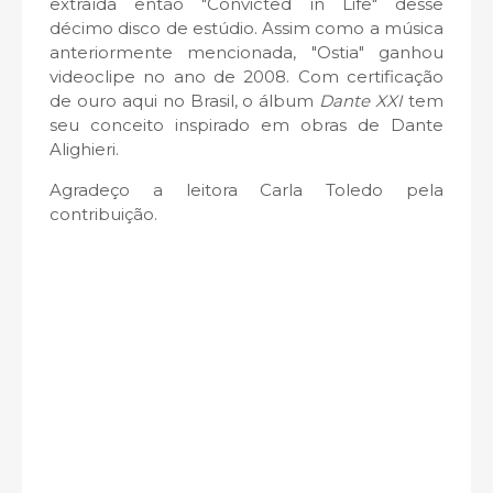
extraída então "Convicted in Life" desse
décimo disco de estúdio. Assim como a música
anteriormente mencionada,
"Ostia" ganhou
videoclipe no ano de 2008. Com c
ertificação
de ouro a
qui no Brasil, o álbum
Dante XXI
tem
seu conceito inspirado em obras de
Dante
Alighieri.
Agradeço a leitora Carla Toledo pela
contribuição.