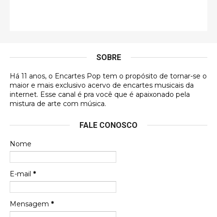
Francierton
É muito lindo, deu até vontade de adquirir o quanto
antes, hahaha
SOBRE
DVD MIDINHO
Há 11 anos, o Encartes Pop tem o propósito de tornar-se o
DVD MIDINHO
maior e mais exclusivo acervo de encartes musicais da
internet. Esse canal é pra você que é apaixonado pela
Francierton
mistura de arte com música.
Esse é um dos que ainda está em minha lista de
FALE CONOSCO
futuras aquisições, e olhando o encarte aqui, me
apaixonei, achei lindo d …
Nome
Francierton
Espero que tenham sentido minha falta, informo
E-mail
*
que estou de volta para trazer mais contribuições
ao site, já vou adianta …
Mensagem
*