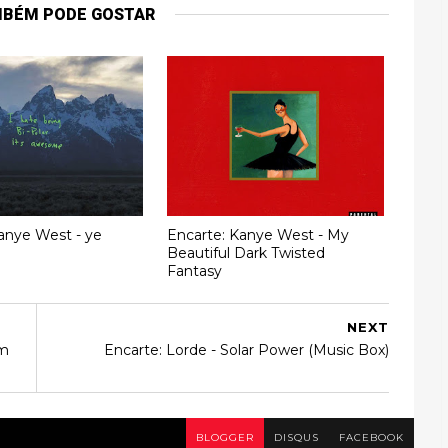
MBÉM PODE GOSTAR
anye West - ye
Encarte: Kanye West ‎- My
Beautiful Dark Twisted
Fantasy
NEXT
im
Encarte: Lorde - Solar Power (Music Box)
BLOGGER
DISQUS
FACEBOOK