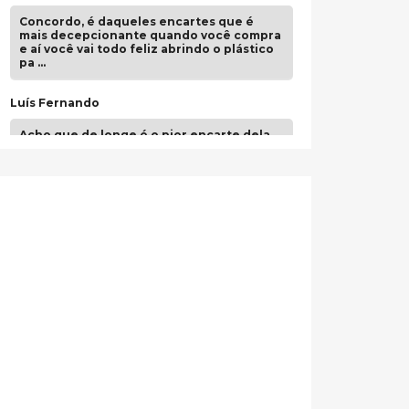
Concordo, é daqueles encartes que é
mais decepcionante quando você compra
e aí você vai todo feliz abrindo o plástico
pa …
Luís Fernando
Acho que de longe é o pior encarte dela.
Paulo Samuel
Só falta o "Vamos Compartilhar" pra aí sim
fecharmos o CDT❤️❤️❤️
guilhrminoh
Esse é de longe um dos trabalhos mais
lindos que eu já vi em mídia física! A
direção de arte estava insanamente
inspirad …
Jonathan