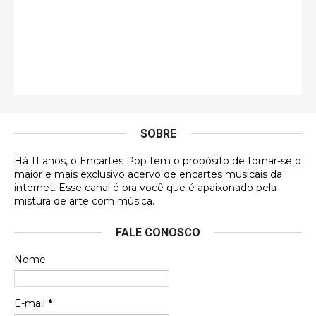
Jonathan
Esse comentário me representa hahahahahha
Francierton
É muito lindo, deu até vontade de adquirir o quanto
antes, hahaha
SOBRE
DVD MIDINHO
Há 11 anos, o Encartes Pop tem o propósito de tornar-se o
DVD MIDINHO
maior e mais exclusivo acervo de encartes musicais da
internet. Esse canal é pra você que é apaixonado pela
Francierton
mistura de arte com música.
Esse é um dos que ainda está em minha lista de
FALE CONOSCO
futuras aquisições, e olhando o encarte aqui, me
apaixonei, achei lindo d …
Nome
Francierton
Espero que tenham sentido minha falta, informo
E-mail
*
que estou de volta para trazer mais contribuições