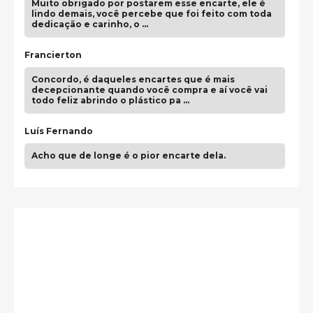
Muito obrigado por postarem esse encarte, ele é
lindo demais, você percebe que foi feito com toda
dedicação e carinho, o …
Francierton
Concordo, é daqueles encartes que é mais
decepcionante quando você compra e aí você vai
todo feliz abrindo o plástico pa …
Luís Fernando
Acho que de longe é o pior encarte dela.
Paulo Samuel
Só falta o "Vamos Compartilhar" pra aí sim
fecharmos o CDT❤️❤️❤️
guilhrminoh
Esse é de longe um dos trabalhos mais lindos que
eu já vi em mídia física! A direção de arte estava
insanamente inspirad …