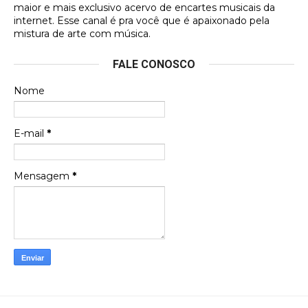
maior e mais exclusivo acervo de encartes musicais da
internet. Esse canal é pra você que é apaixonado pela
Francierton
mistura de arte com música.
Esse é um dos que ainda está em minha lista de
FALE CONOSCO
futuras aquisições, e olhando o encarte aqui, me
apaixonei, achei lindo d …
Nome
Francierton
Espero que tenham sentido minha falta, informo
E-mail
*
que estou de volta para trazer mais contribuições
ao site, já vou adianta …
Mensagem
*