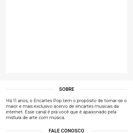
guilhrminoh
Esse é de longe um dos trabalhos mais lindos que
eu já vi em mídia física! A direção de arte estava
insanamente inspirad …
Jonathan
Esse comentário me representa hahahahahha
Francierton
É muito lindo, deu até vontade de adquirir o quanto
antes, hahaha
SOBRE
DVD MIDINHO
Há 11 anos, o Encartes Pop tem o propósito de tornar-se o
DVD MIDINHO
maior e mais exclusivo acervo de encartes musicais da
internet. Esse canal é pra você que é apaixonado pela
Francierton
mistura de arte com música.
Esse é um dos que ainda está em minha lista de
FALE CONOSCO
futuras aquisições, e olhando o encarte aqui, me