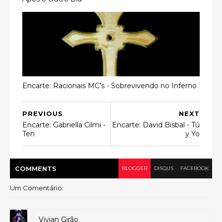
Encarte: Racionais MC's - Sobrevivendo no Inferno
PREVIOUS
NEXT
Encarte: Gabriella Cilmi -
Encarte: David Bisbal - Tú
Ten
y Yo
COMMENT
S
BLOGGER
DISQUS
FACEBOOK
Um Comentário:
Vivian Girão