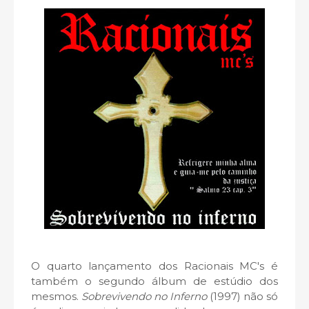
O quarto lançamento dos Racionais MC's é
também o segundo álbum de estúdio dos
mesmos.
Sobrevivendo no Inferno
(1997) não só