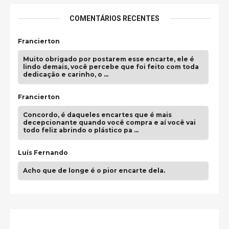
COMENTÁRIOS RECENTES
Francierton
Muito obrigado por postarem esse encarte, ele é
lindo demais, você percebe que foi feito com toda
dedicação e carinho, o …
Francierton
Concordo, é daqueles encartes que é mais
decepcionante quando você compra e aí você vai
todo feliz abrindo o plástico pa …
Luís Fernando
Acho que de longe é o pior encarte dela.
Paulo Samuel
Só falta o "Vamos Compartilhar" pra aí sim
fecharmos o CDT❤️❤️❤️