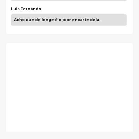
Luís Fernando
Acho que de longe é o pior encarte dela.
Paulo Samuel
Só falta o "Vamos Compartilhar" pra aí sim
fecharmos o CDT❤️❤️❤️
guilhrminoh
Esse é de longe um dos trabalhos mais lindos que
eu já vi em mídia física! A direção de arte estava
insanamente inspirad …
Jonathan
Esse comentário me representa hahahahahha
Francierton
É muito lindo, deu até vontade de adquirir o quanto
antes, hahaha