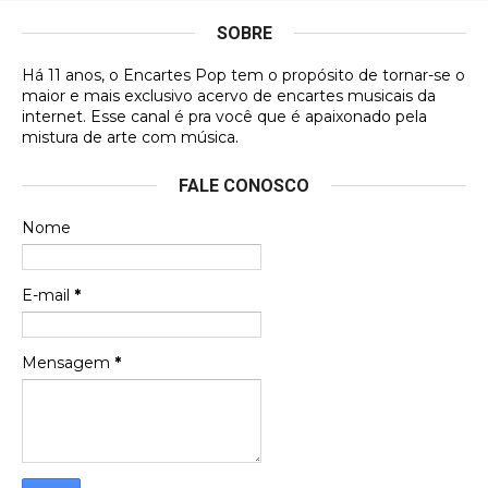
SOBRE
DVD MIDINHO
Há 11 anos, o Encartes Pop tem o propósito de tornar-se o
DVD MIDINHO
maior e mais exclusivo acervo de encartes musicais da
internet. Esse canal é pra você que é apaixonado pela
Francierton
mistura de arte com música.
Esse é um dos que ainda está em minha lista de
FALE CONOSCO
futuras aquisições, e olhando o encarte aqui, me
apaixonei, achei lindo d …
Nome
Francierton
Espero que tenham sentido minha falta, informo
E-mail
*
que estou de volta para trazer mais contribuições
ao site, já vou adianta …
Mensagem
*