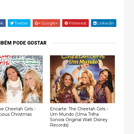
ok
Twitter
Google+
Pinterest
Linkedin
MBÉM PODE GOSTAR
he Cheetah Girls -
Encarte: The Cheetah Girls -
cious Christmas
Um Mundo (Uma Trilha
Sonora Original Walt Disney
Records)