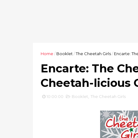
Home
/
Booklet
/
The Cheetah Girls
/
Encarte: The
Encarte: The Che
Cheetah-licious 
10:00:00
Booklet
,
The Cheetah Girls