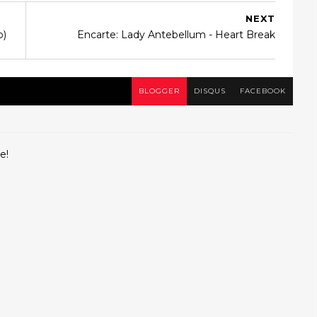
NEXT
o)
Encarte: Lady Antebellum ‎- Heart Break
BLOGGER
DISQUS
FACEBOOK
e!