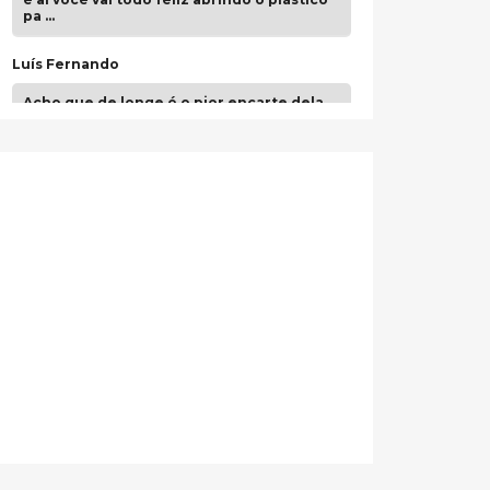
pa …
Luís Fernando
Acho que de longe é o pior encarte dela.
Paulo Samuel
Só falta o "Vamos Compartilhar" pra aí sim
fecharmos o CDT❤️❤️❤️
guilhrminoh
Esse é de longe um dos trabalhos mais
lindos que eu já vi em mídia física! A
direção de arte estava insanamente
inspirad …
Jonathan
Esse comentário me representa
hahahahahha