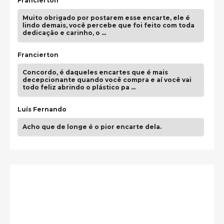
Francierton
Muito obrigado por postarem esse encarte, ele é
lindo demais, você percebe que foi feito com toda
dedicação e carinho, o …
Francierton
Concordo, é daqueles encartes que é mais
decepcionante quando você compra e aí você vai
todo feliz abrindo o plástico pa …
Luís Fernando
Acho que de longe é o pior encarte dela.
Paulo Samuel
Só falta o "Vamos Compartilhar" pra aí sim
fecharmos o CDT❤️❤️❤️
guilhrminoh
Esse é de longe um dos trabalhos mais lindos que
eu já vi em mídia física! A direção de arte estava