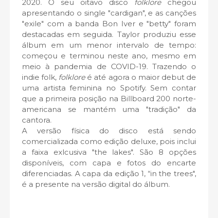
2020. O seu oitavo disco
folklore
chegou
apresentando o single "cardigan", e as canções
"exile" com a banda Bon Iver e "betty" foram
destacadas em seguida. Taylor produziu esse
álbum em um menor intervalo de tempo:
começou e terminou neste ano, mesmo em
meio à pandemia de COVID-19. Trazendo o
indie folk,
folklore
é até agora o maior debut de
uma artista feminina no Spotify. Sem contar
que a primeira posição na Billboard 200 norte-
americana se mantém uma "tradição" da
cantora.
A versão física do disco está sendo
comercializada como edição deluxe, pois inclui
a faixa exlcusiva "the lakes". São 8 opções
disponíveis, com capa e fotos do encarte
diferenciadas. A capa da edição 1, “in the trees",
é a presente na versão digital do álbum.