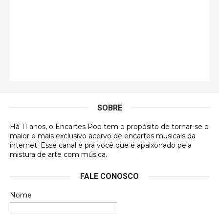
insanamente inspirad …
Jonathan
Esse comentário me representa hahahahahha
Francierton
É muito lindo, deu até vontade de adquirir o quanto
antes, hahaha
SOBRE
DVD MIDINHO
Há 11 anos, o Encartes Pop tem o propósito de tornar-se o
DVD MIDINHO
maior e mais exclusivo acervo de encartes musicais da
internet. Esse canal é pra você que é apaixonado pela
Francierton
mistura de arte com música.
Esse é um dos que ainda está em minha lista de
FALE CONOSCO
futuras aquisições, e olhando o encarte aqui, me
apaixonei, achei lindo d …
Nome
Francierton