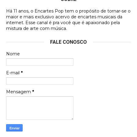
DVD MIDINHO
Há 11 anos, o Encartes Pop tem o propósito de tornar-se o
DVD MIDINHO
maior e mais exclusivo acervo de encartes musicais da
internet. Esse canal é pra você que é apaixonado pela
Francierton
mistura de arte com música.
Esse é um dos que ainda está em minha lista de
FALE CONOSCO
futuras aquisições, e olhando o encarte aqui, me
apaixonei, achei lindo d …
Nome
Francierton
Espero que tenham sentido minha falta, informo
E-mail
*
que estou de volta para trazer mais contribuições
ao site, já vou adianta …
Mensagem
*