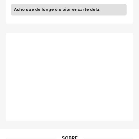
Acho que de longe é o pior encarte dela.
Paulo Samuel
Só falta o "Vamos Compartilhar" pra aí sim
fecharmos o CDT❤️❤️❤️
guilhrminoh
Esse é de longe um dos trabalhos mais lindos que
eu já vi em mídia física! A direção de arte estava
insanamente inspirad …
Jonathan
Esse comentário me representa hahahahahha
Francierton
É muito lindo, deu até vontade de adquirir o quanto
antes, hahaha
SOBRE