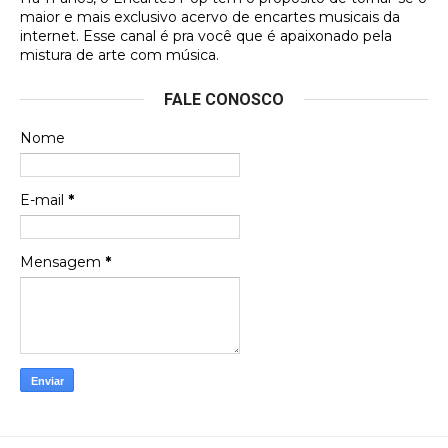
DVD MIDINHO
maior e mais exclusivo acervo de encartes musicais da
internet. Esse canal é pra você que é apaixonado pela
Francierton
mistura de arte com música.
Esse é um dos que ainda está em minha lista de
FALE CONOSCO
futuras aquisições, e olhando o encarte aqui, me
apaixonei, achei lindo d …
Nome
Francierton
Espero que tenham sentido minha falta, informo
E-mail
*
que estou de volta para trazer mais contribuições
ao site, já vou adianta …
Mensagem
*