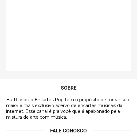
guilhrminoh
Esse é de longe um dos trabalhos mais lindos que
eu já vi em mídia física! A direção de arte estava
insanamente inspirad …
Jonathan
Esse comentário me representa hahahahahha
Francierton
É muito lindo, deu até vontade de adquirir o quanto
antes, hahaha
SOBRE
DVD MIDINHO
Há 11 anos, o Encartes Pop tem o propósito de tornar-se o
DVD MIDINHO
maior e mais exclusivo acervo de encartes musicais da
internet. Esse canal é pra você que é apaixonado pela
Francierton
mistura de arte com música.
Esse é um dos que ainda está em minha lista de
FALE CONOSCO
futuras aquisições, e olhando o encarte aqui, me
apaixonei, achei lindo d …