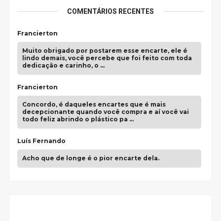
COMENTÁRIOS RECENTES
Francierton
Muito obrigado por postarem esse encarte, ele é
lindo demais, você percebe que foi feito com toda
dedicação e carinho, o …
Francierton
Concordo, é daqueles encartes que é mais
decepcionante quando você compra e aí você vai
todo feliz abrindo o plástico pa …
Luís Fernando
Acho que de longe é o pior encarte dela.
Paulo Samuel
Só falta o "Vamos Compartilhar" pra aí sim
fecharmos o CDT❤️❤️❤️