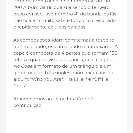
Embora tenha atingido o número #1 do Hot
200 Album da Billboard e sendo o terceiro
disco consecutivo número #1 da banda, os fãs
não ficaram muito satisfeitos com o resultado
e rapidamente caiu das paradas.
As composições lidam com temas a respeito
de moralidade, espiritualidade e autoexame. A
capa é composta de 4 partes que somam 156
fotos e quando vista à distância, cria a logo de
No Code
em formato de um triângulo e um
globo ocular. Três singles foram extraídos do
álbum: "Who You Are", "Hail, Hail" e "Off He
Goes".
Agradecemos ao leitor Jota Cê pela
contribuição.