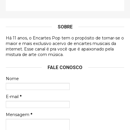
Francierton
É muito lindo, deu até vontade de adquirir o quanto
antes, hahaha
SOBRE
DVD MIDINHO
Há 11 anos, o Encartes Pop tem o propósito de tornar-se o
DVD MIDINHO
maior e mais exclusivo acervo de encartes musicais da
internet. Esse canal é pra você que é apaixonado pela
Francierton
mistura de arte com música.
Esse é um dos que ainda está em minha lista de
FALE CONOSCO
futuras aquisições, e olhando o encarte aqui, me
apaixonei, achei lindo d …
Nome
Francierton
Espero que tenham sentido minha falta, informo
E-mail
*
que estou de volta para trazer mais contribuições
ao site, já vou adianta …
Mensagem
*