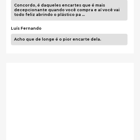
Concordo, é daqueles encartes que é mais
decepcionante quando você compra e aí você vai
todo feliz abrindo o plástico pa …
Luís Fernando
Acho que de longe é o pior encarte dela.
Paulo Samuel
Só falta o "Vamos Compartilhar" pra aí sim
fecharmos o CDT❤️❤️❤️
guilhrminoh
Esse é de longe um dos trabalhos mais lindos que
eu já vi em mídia física! A direção de arte estava
insanamente inspirad …
Jonathan
Esse comentário me representa hahahahahha