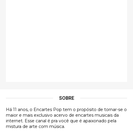
fecharmos o CDT❤️❤️❤️
guilhrminoh
Esse é de longe um dos trabalhos mais lindos que
eu já vi em mídia física! A direção de arte estava
insanamente inspirad …
Jonathan
Esse comentário me representa hahahahahha
Francierton
É muito lindo, deu até vontade de adquirir o quanto
antes, hahaha
SOBRE
DVD MIDINHO
Há 11 anos, o Encartes Pop tem o propósito de tornar-se o
DVD MIDINHO
maior e mais exclusivo acervo de encartes musicais da
internet. Esse canal é pra você que é apaixonado pela
Francierton
mistura de arte com música.