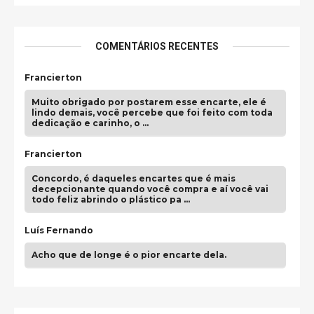
COMENTÁRIOS RECENTES
Francierton
Muito obrigado por postarem esse encarte, ele é
lindo demais, você percebe que foi feito com toda
dedicação e carinho, o …
Francierton
Concordo, é daqueles encartes que é mais
decepcionante quando você compra e aí você vai
todo feliz abrindo o plástico pa …
Luís Fernando
Acho que de longe é o pior encarte dela.
Paulo Samuel
Só falta o "Vamos Compartilhar" pra aí sim