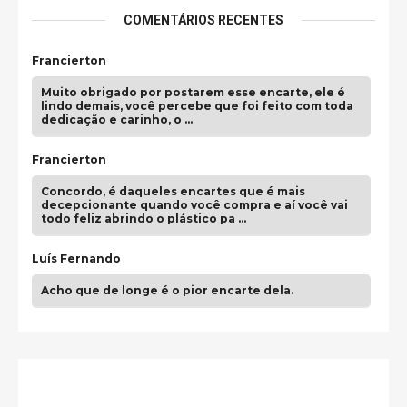
COMENTÁRIOS RECENTES
Francierton
Muito obrigado por postarem esse encarte, ele é
lindo demais, você percebe que foi feito com toda
dedicação e carinho, o …
Francierton
Concordo, é daqueles encartes que é mais
decepcionante quando você compra e aí você vai
todo feliz abrindo o plástico pa …
Luís Fernando
Acho que de longe é o pior encarte dela.
Paulo Samuel
Só falta o "Vamos Compartilhar" pra aí sim
fecharmos o CDT❤️❤️❤️