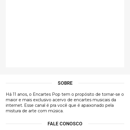
guilhrminoh
Esse é de longe um dos trabalhos mais lindos que
eu já vi em mídia física! A direção de arte estava
insanamente inspirad …
Jonathan
Esse comentário me representa hahahahahha
Francierton
É muito lindo, deu até vontade de adquirir o quanto
antes, hahaha
SOBRE
DVD MIDINHO
Há 11 anos, o Encartes Pop tem o propósito de tornar-se o
DVD MIDINHO
maior e mais exclusivo acervo de encartes musicais da
internet. Esse canal é pra você que é apaixonado pela
Francierton
mistura de arte com música.
Esse é um dos que ainda está em minha lista de
FALE CONOSCO
futuras aquisições, e olhando o encarte aqui, me
apaixonei, achei lindo d …