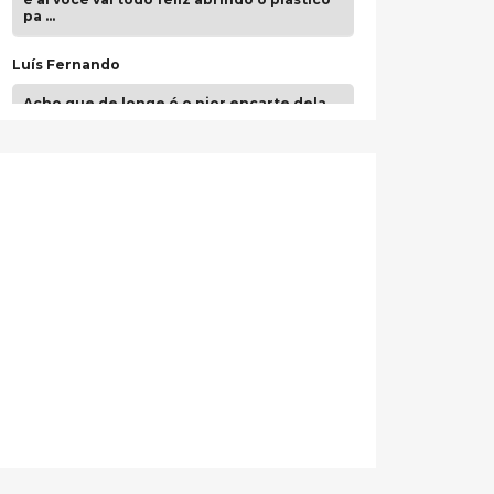
pa …
Luís Fernando
Acho que de longe é o pior encarte dela.
Paulo Samuel
Só falta o "Vamos Compartilhar" pra aí sim
fecharmos o CDT❤️❤️❤️
guilhrminoh
Esse é de longe um dos trabalhos mais
lindos que eu já vi em mídia física! A
direção de arte estava insanamente
inspirad …
Jonathan
Esse comentário me representa
hahahahahha