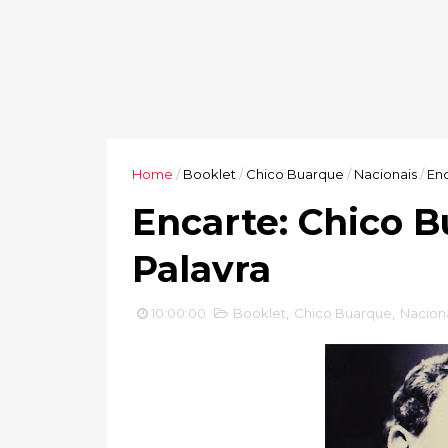
Home
/
Booklet
/
Chico Buarque
/
Nacionais
/
Enc
Encarte: Chico 
Palavra
10:00:00
Booklet
,
Chico Buarque
,
Nacion