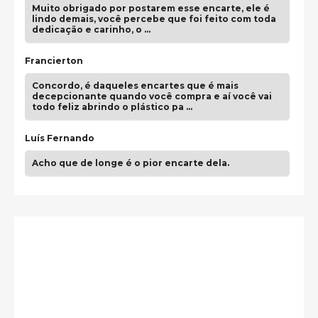
Muito obrigado por postarem esse encarte, ele é
lindo demais, você percebe que foi feito com toda
dedicação e carinho, o …
Francierton
Concordo, é daqueles encartes que é mais
decepcionante quando você compra e aí você vai
todo feliz abrindo o plástico pa …
Luís Fernando
Acho que de longe é o pior encarte dela.
Paulo Samuel
Só falta o "Vamos Compartilhar" pra aí sim
fecharmos o CDT❤️❤️❤️
guilhrminoh
Esse é de longe um dos trabalhos mais lindos que
eu já vi em mídia física! A direção de arte estava
insanamente inspirad …