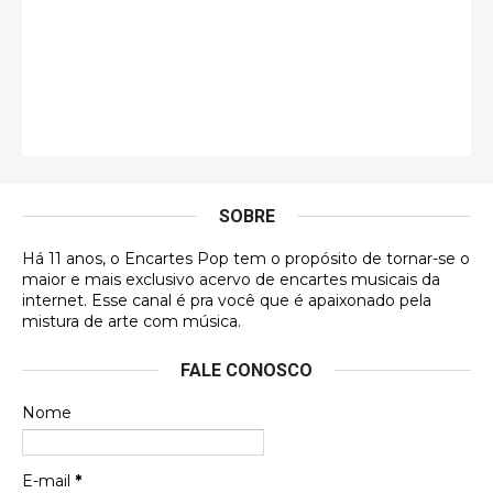
Jonathan
Esse comentário me representa hahahahahha
Francierton
É muito lindo, deu até vontade de adquirir o quanto
antes, hahaha
SOBRE
DVD MIDINHO
Há 11 anos, o Encartes Pop tem o propósito de tornar-se o
DVD MIDINHO
maior e mais exclusivo acervo de encartes musicais da
internet. Esse canal é pra você que é apaixonado pela
Francierton
mistura de arte com música.
Esse é um dos que ainda está em minha lista de
FALE CONOSCO
futuras aquisições, e olhando o encarte aqui, me
apaixonei, achei lindo d …
Nome
Francierton
Espero que tenham sentido minha falta, informo
E-mail
*
que estou de volta para trazer mais contribuições