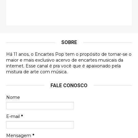
Esse comentário me representa hahahahahha
Francierton
É muito lindo, deu até vontade de adquirir o quanto
antes, hahaha
SOBRE
DVD MIDINHO
Há 11 anos, o Encartes Pop tem o propósito de tornar-se o
DVD MIDINHO
maior e mais exclusivo acervo de encartes musicais da
internet. Esse canal é pra você que é apaixonado pela
Francierton
mistura de arte com música.
Esse é um dos que ainda está em minha lista de
FALE CONOSCO
futuras aquisições, e olhando o encarte aqui, me
apaixonei, achei lindo d …
Nome
Francierton
Espero que tenham sentido minha falta, informo
E-mail
*
que estou de volta para trazer mais contribuições
ao site, já vou adianta …
Mensagem
*