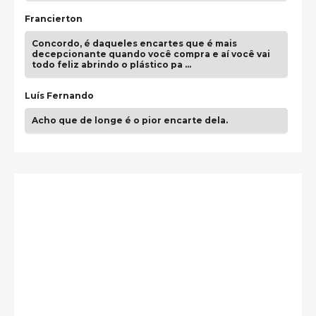
Francierton
Concordo, é daqueles encartes que é mais
decepcionante quando você compra e aí você vai
todo feliz abrindo o plástico pa …
Luís Fernando
Acho que de longe é o pior encarte dela.
Paulo Samuel
Só falta o "Vamos Compartilhar" pra aí sim
fecharmos o CDT❤️❤️❤️
guilhrminoh
Esse é de longe um dos trabalhos mais lindos que
eu já vi em mídia física! A direção de arte estava
insanamente inspirad …
Jonathan