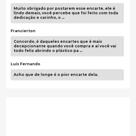
Muito obrigado por postarem esse encarte, ele é
lindo demais, você percebe que foi feito com toda
dedicação e carinho, o …
Francierton
Concordo, é daqueles encartes que é mais
decepcionante quando você compra e aí você vai
todo feliz abrindo o plástico pa …
Luís Fernando
Acho que de longe é o pior encarte dela.
Paulo Samuel
Só falta o "Vamos Compartilhar" pra aí sim
fecharmos o CDT❤️❤️❤️
guilhrminoh
Esse é de longe um dos trabalhos mais lindos que
eu já vi em mídia física! A direção de arte estava