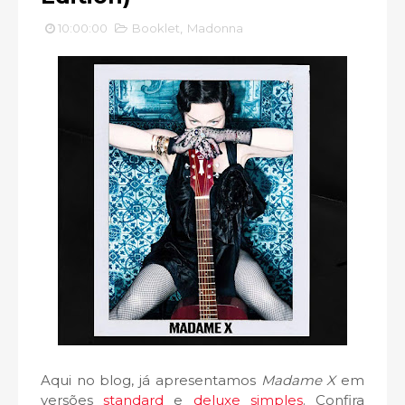
10:00:00
Booklet
,
Madonna
Aqui no blog, já apresentamos
Madame X
em
versões
standard
e
deluxe simples
. Confira