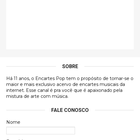
insanamente inspirad …
Jonathan
Esse comentário me representa hahahahahha
Francierton
É muito lindo, deu até vontade de adquirir o quanto
antes, hahaha
SOBRE
DVD MIDINHO
Há 11 anos, o Encartes Pop tem o propósito de tornar-se o
DVD MIDINHO
maior e mais exclusivo acervo de encartes musicais da
internet. Esse canal é pra você que é apaixonado pela
Francierton
mistura de arte com música.
Esse é um dos que ainda está em minha lista de
FALE CONOSCO
futuras aquisições, e olhando o encarte aqui, me
apaixonei, achei lindo d …
Nome
Francierton
Espero que tenham sentido minha falta, informo