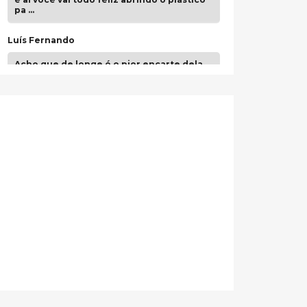
pa …
Luís Fernando
Acho que de longe é o pior encarte dela.
Paulo Samuel
Só falta o "Vamos Compartilhar" pra aí sim
fecharmos o CDT❤️❤️❤️
guilhrminoh
Esse é de longe um dos trabalhos mais
lindos que eu já vi em mídia física! A
direção de arte estava insanamente
inspirad …
Jonathan
Esse comentário me representa
hahahahahha