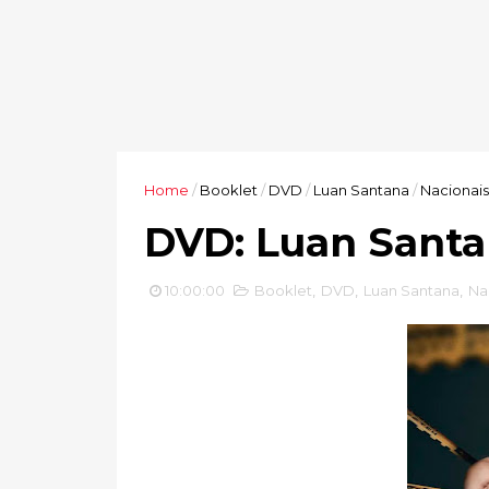
Home
/
Booklet
/
DVD
/
Luan Santana
/
Nacionais
DVD: Luan Santa
10:00:00
Booklet
,
DVD
,
Luan Santana
,
Na