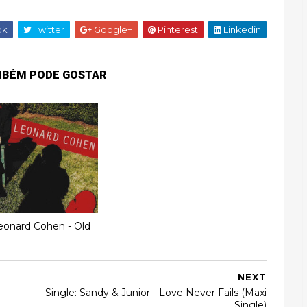
ok
Twitter
Google+
Pinterest
Linkedin
MBÉM PODE GOSTAR
eonard Cohen - Old
NEXT
Single: Sandy & Junior - Love Never Fails (Maxi
Single)