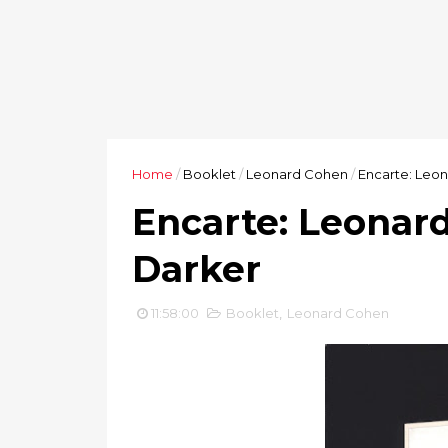
Home
/
Booklet
/
Leonard Cohen
/
Encarte: Leon
Encarte: Leonard
Darker
11:58:00
Booklet
,
Leonard Cohen