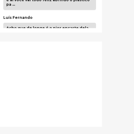
pa …
Luís Fernando
Acho que de longe é o pior encarte dela.
Paulo Samuel
Só falta o "Vamos Compartilhar" pra aí sim
fecharmos o CDT❤️❤️❤️
guilhrminoh
Esse é de longe um dos trabalhos mais
lindos que eu já vi em mídia física! A
direção de arte estava insanamente
inspirad …
Jonathan
Esse comentário me representa
hahahahahha