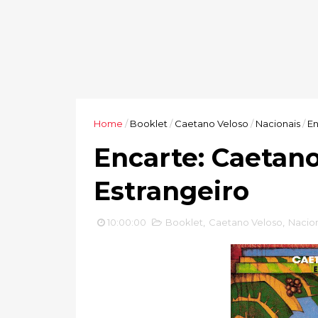
Home
/
Booklet
/
Caetano Veloso
/
Nacionais
/
En
Encarte: Caetano
Estrangeiro
10:00:00
Booklet
,
Caetano Veloso
,
Nacion