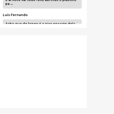
pa …
Luís Fernando
Acho que de longe é o pior encarte dela.
Paulo Samuel
Só falta o "Vamos Compartilhar" pra aí sim
fecharmos o CDT❤️❤️❤️
guilhrminoh
Esse é de longe um dos trabalhos mais
lindos que eu já vi em mídia física! A
direção de arte estava insanamente
inspirad …
Jonathan
Esse comentário me representa
hahahahahha