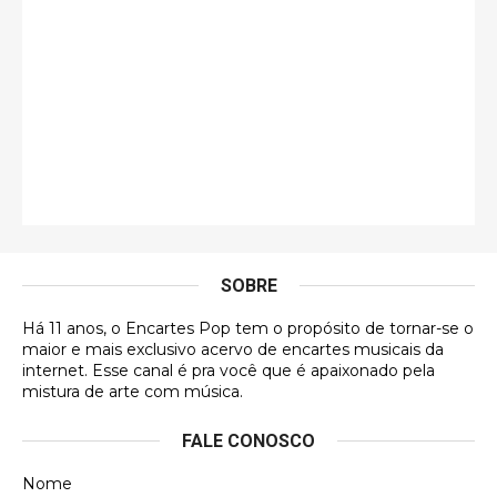
Esse é de longe um dos trabalhos mais lindos que
eu já vi em mídia física! A direção de arte estava
insanamente inspirad …
Jonathan
Esse comentário me representa hahahahahha
Francierton
É muito lindo, deu até vontade de adquirir o quanto
antes, hahaha
SOBRE
DVD MIDINHO
Há 11 anos, o Encartes Pop tem o propósito de tornar-se o
DVD MIDINHO
maior e mais exclusivo acervo de encartes musicais da
internet. Esse canal é pra você que é apaixonado pela
Francierton
mistura de arte com música.
Esse é um dos que ainda está em minha lista de
FALE CONOSCO
futuras aquisições, e olhando o encarte aqui, me
apaixonei, achei lindo d …
Nome