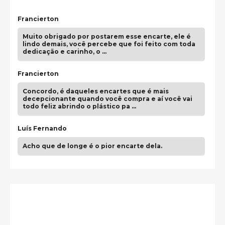
Francierton
Muito obrigado por postarem esse encarte, ele é
lindo demais, você percebe que foi feito com toda
dedicação e carinho, o …
Francierton
Concordo, é daqueles encartes que é mais
decepcionante quando você compra e aí você vai
todo feliz abrindo o plástico pa …
Luís Fernando
Acho que de longe é o pior encarte dela.
Paulo Samuel
Só falta o "Vamos Compartilhar" pra aí sim
fecharmos o CDT❤️❤️❤️
guilhrminoh