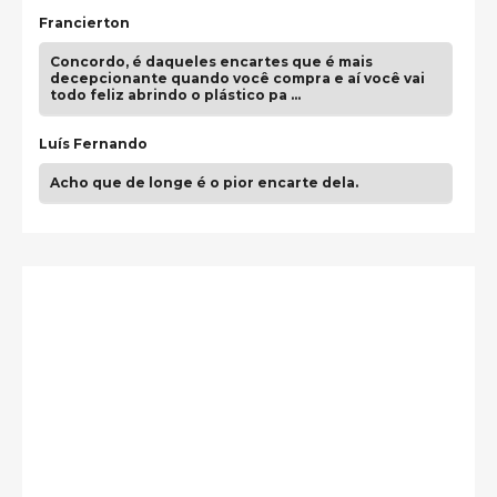
Francierton
Concordo, é daqueles encartes que é mais
decepcionante quando você compra e aí você vai
todo feliz abrindo o plástico pa …
Luís Fernando
Acho que de longe é o pior encarte dela.
Paulo Samuel
Só falta o "Vamos Compartilhar" pra aí sim
fecharmos o CDT❤️❤️❤️
guilhrminoh
Esse é de longe um dos trabalhos mais lindos que
eu já vi em mídia física! A direção de arte estava
insanamente inspirad …
Jonathan