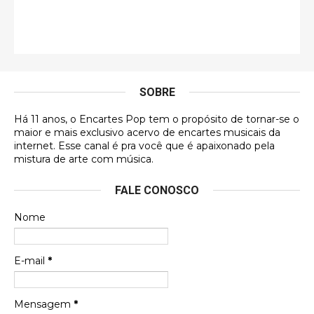
Esse comentário me representa hahahahahha
Francierton
É muito lindo, deu até vontade de adquirir o quanto
antes, hahaha
SOBRE
DVD MIDINHO
Há 11 anos, o Encartes Pop tem o propósito de tornar-se o
DVD MIDINHO
maior e mais exclusivo acervo de encartes musicais da
internet. Esse canal é pra você que é apaixonado pela
Francierton
mistura de arte com música.
Esse é um dos que ainda está em minha lista de
FALE CONOSCO
futuras aquisições, e olhando o encarte aqui, me
apaixonei, achei lindo d …
Nome
Francierton
Espero que tenham sentido minha falta, informo
E-mail
*
que estou de volta para trazer mais contribuições
ao site, já vou adianta …
Mensagem
*