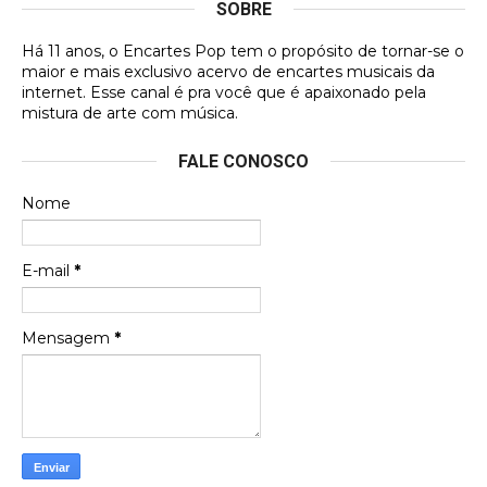
SOBRE
DVD MIDINHO
Há 11 anos, o Encartes Pop tem o propósito de tornar-se o
DVD MIDINHO
maior e mais exclusivo acervo de encartes musicais da
internet. Esse canal é pra você que é apaixonado pela
Francierton
mistura de arte com música.
Esse é um dos que ainda está em minha lista de
FALE CONOSCO
futuras aquisições, e olhando o encarte aqui, me
apaixonei, achei lindo d …
Nome
Francierton
Espero que tenham sentido minha falta, informo
E-mail
*
que estou de volta para trazer mais contribuições
ao site, já vou adianta …
Mensagem
*