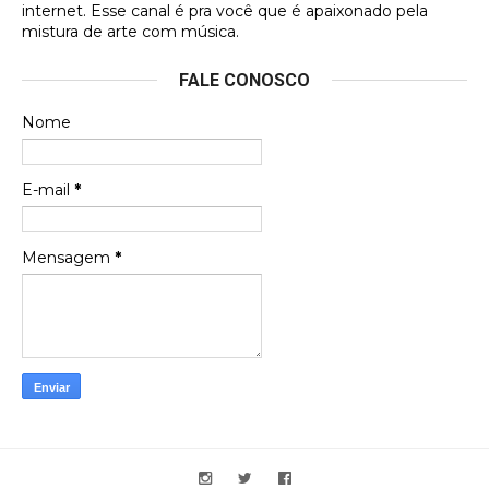
internet. Esse canal é pra você que é apaixonado pela
Francierton
mistura de arte com música.
Esse é um dos que ainda está em minha lista de
FALE CONOSCO
futuras aquisições, e olhando o encarte aqui, me
apaixonei, achei lindo d …
Nome
Francierton
Espero que tenham sentido minha falta, informo
E-mail
*
que estou de volta para trazer mais contribuições
ao site, já vou adianta …
Mensagem
*