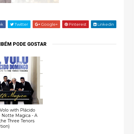
ok
Twitter
Google+
Pinterest
Linkedin
MBÉM PODE GOSTAR
 Volo with Plácido
 Notte Magica - A
 the Three Tenors
ition)