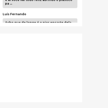
pa …
Luís Fernando
Acho que de longe é o pior encarte dela.
Paulo Samuel
Só falta o "Vamos Compartilhar" pra aí sim
fecharmos o CDT❤️❤️❤️
guilhrminoh
Esse é de longe um dos trabalhos mais
lindos que eu já vi em mídia física! A
direção de arte estava insanamente
inspirad …
Jonathan
Esse comentário me representa
hahahahahha