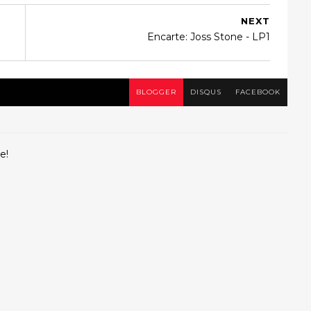
NEXT
Encarte: Joss Stone - LP1
BLOGGER
DISQUS
FACEBOOK
e!