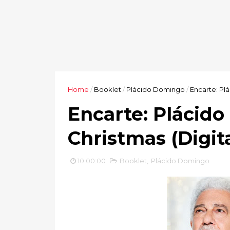
Home
/
Booklet
/
Plácido Domingo
/
Encarte: Plá
Encarte: Plácid
Christmas (Digita
10:00:00
Booklet
,
Plácido Domingo