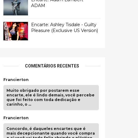
ADAM
Encarte: Ashley Tisdale - Guilty
Pleasure (Exclusive US Version)
COMENTÁRIOS RECENTES
Francierton
Muito obrigado por postarem esse
encarte, ele é lindo demais, você percebe
que foi feito com toda dedicação e
carinho, o …
Francierton
Concordo, é daqueles encartes que é
mais decepcionante quando você compra
e aí você vai todo feliz abrindo o plástico