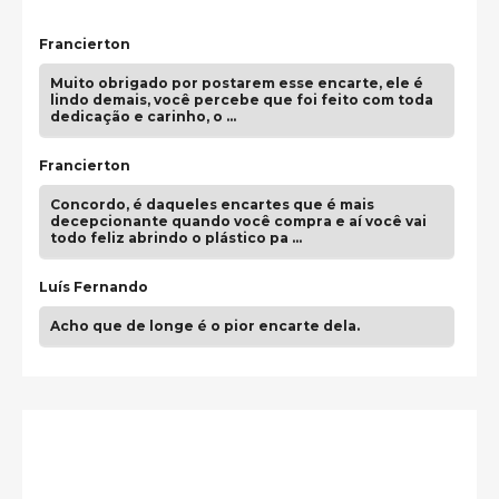
Francierton
Muito obrigado por postarem esse encarte, ele é
lindo demais, você percebe que foi feito com toda
dedicação e carinho, o …
Francierton
Concordo, é daqueles encartes que é mais
decepcionante quando você compra e aí você vai
todo feliz abrindo o plástico pa …
Luís Fernando
Acho que de longe é o pior encarte dela.
Paulo Samuel
Só falta o "Vamos Compartilhar" pra aí sim
fecharmos o CDT❤️❤️❤️
guilhrminoh