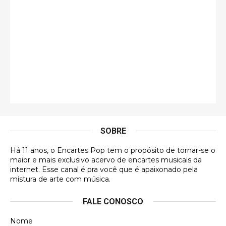
Esse é de longe um dos trabalhos mais lindos que
eu já vi em mídia física! A direção de arte estava
insanamente inspirad …
Jonathan
Esse comentário me representa hahahahahha
Francierton
É muito lindo, deu até vontade de adquirir o quanto
antes, hahaha
SOBRE
DVD MIDINHO
Há 11 anos, o Encartes Pop tem o propósito de tornar-se o
DVD MIDINHO
maior e mais exclusivo acervo de encartes musicais da
internet. Esse canal é pra você que é apaixonado pela
Francierton
mistura de arte com música.
Esse é um dos que ainda está em minha lista de
FALE CONOSCO
futuras aquisições, e olhando o encarte aqui, me
apaixonei, achei lindo d …
Nome