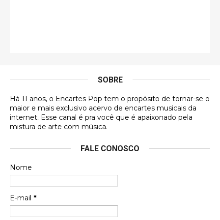
Jonathan
Esse comentário me representa hahahahahha
Francierton
É muito lindo, deu até vontade de adquirir o quanto
antes, hahaha
SOBRE
DVD MIDINHO
Há 11 anos, o Encartes Pop tem o propósito de tornar-se o
DVD MIDINHO
maior e mais exclusivo acervo de encartes musicais da
internet. Esse canal é pra você que é apaixonado pela
Francierton
mistura de arte com música.
Esse é um dos que ainda está em minha lista de
FALE CONOSCO
futuras aquisições, e olhando o encarte aqui, me
apaixonei, achei lindo d …
Nome
Francierton
Espero que tenham sentido minha falta, informo
E-mail
*
que estou de volta para trazer mais contribuições
ao site, já vou adianta …