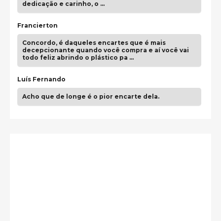
dedicação e carinho, o …
Francierton
Concordo, é daqueles encartes que é mais
decepcionante quando você compra e aí você vai
todo feliz abrindo o plástico pa …
Luís Fernando
Acho que de longe é o pior encarte dela.
Paulo Samuel
Só falta o "Vamos Compartilhar" pra aí sim
fecharmos o CDT❤️❤️❤️
guilhrminoh
Esse é de longe um dos trabalhos mais lindos que
eu já vi em mídia física! A direção de arte estava
insanamente inspirad …