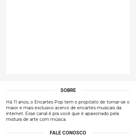
guilhrminoh
Esse é de longe um dos trabalhos mais lindos que
eu já vi em mídia física! A direção de arte estava
insanamente inspirad …
Jonathan
Esse comentário me representa hahahahahha
Francierton
É muito lindo, deu até vontade de adquirir o quanto
antes, hahaha
SOBRE
DVD MIDINHO
Há 11 anos, o Encartes Pop tem o propósito de tornar-se o
DVD MIDINHO
maior e mais exclusivo acervo de encartes musicais da
internet. Esse canal é pra você que é apaixonado pela
Francierton
mistura de arte com música.
Esse é um dos que ainda está em minha lista de
FALE CONOSCO
futuras aquisições, e olhando o encarte aqui, me