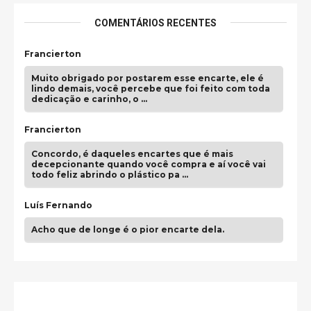
COMENTÁRIOS RECENTES
Francierton
Muito obrigado por postarem esse encarte, ele é
lindo demais, você percebe que foi feito com toda
dedicação e carinho, o …
Francierton
Concordo, é daqueles encartes que é mais
decepcionante quando você compra e aí você vai
todo feliz abrindo o plástico pa …
Luís Fernando
Acho que de longe é o pior encarte dela.
Paulo Samuel
Só falta o "Vamos Compartilhar" pra aí sim
fecharmos o CDT❤️❤️❤️