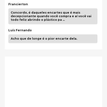
Francierton
Concordo, é daqueles encartes que é mais
decepcionante quando você compra e aí você vai
todo feliz abrindo o plástico pa …
Luís Fernando
Acho que de longe é o pior encarte dela.
Paulo Samuel
Só falta o "Vamos Compartilhar" pra aí sim
fecharmos o CDT❤️❤️❤️
guilhrminoh
Esse é de longe um dos trabalhos mais lindos que
eu já vi em mídia física! A direção de arte estava
insanamente inspirad …
Jonathan