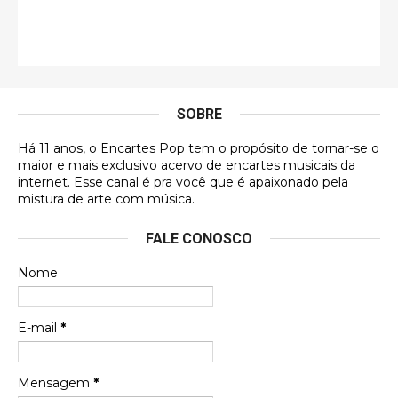
Esse comentário me representa hahahahahha
Francierton
É muito lindo, deu até vontade de adquirir o quanto
antes, hahaha
SOBRE
DVD MIDINHO
Há 11 anos, o Encartes Pop tem o propósito de tornar-se o
DVD MIDINHO
maior e mais exclusivo acervo de encartes musicais da
internet. Esse canal é pra você que é apaixonado pela
Francierton
mistura de arte com música.
Esse é um dos que ainda está em minha lista de
FALE CONOSCO
futuras aquisições, e olhando o encarte aqui, me
apaixonei, achei lindo d …
Nome
Francierton
Espero que tenham sentido minha falta, informo
E-mail
*
que estou de volta para trazer mais contribuições
ao site, já vou adianta …
Mensagem
*