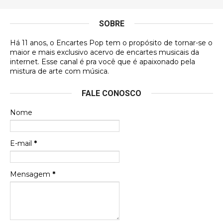
antes, hahaha
SOBRE
DVD MIDINHO
Há 11 anos, o Encartes Pop tem o propósito de tornar-se o
DVD MIDINHO
maior e mais exclusivo acervo de encartes musicais da
internet. Esse canal é pra você que é apaixonado pela
Francierton
mistura de arte com música.
Esse é um dos que ainda está em minha lista de
FALE CONOSCO
futuras aquisições, e olhando o encarte aqui, me
apaixonei, achei lindo d …
Nome
Francierton
Espero que tenham sentido minha falta, informo
E-mail
*
que estou de volta para trazer mais contribuições
ao site, já vou adianta …
Mensagem
*