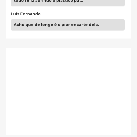
todo feliz abrindo o plástico pa …
Luís Fernando
Acho que de longe é o pior encarte dela.
Paulo Samuel
Só falta o "Vamos Compartilhar" pra aí sim
fecharmos o CDT❤️❤️❤️
guilhrminoh
Esse é de longe um dos trabalhos mais lindos que
eu já vi em mídia física! A direção de arte estava
insanamente inspirad …
Jonathan
Esse comentário me representa hahahahahha
Francierton
É muito lindo, deu até vontade de adquirir o quanto