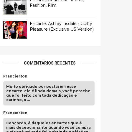
Fashion, Film
Encarte: Ashley Tisdale - Guilty
Pleasure (Exclusive US Version)
COMENTÁRIOS RECENTES
Francierton
Muito obrigado por postarem esse
encarte, ele é lindo demais, você percebe
que foi feito com toda dedicação e
carinho, o …
Francierton
Concordo, é daqueles encartes que é
mais decepcionante quando você compra
e aí você vai todo feliz abrindo o plástico