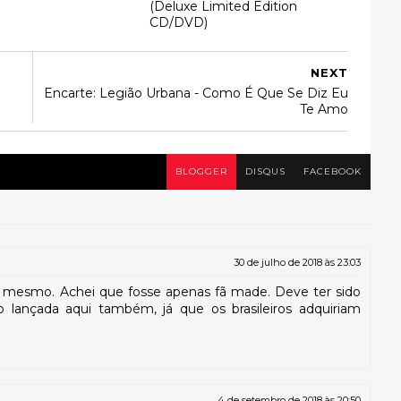
(Deluxe Limited Edition
CD/DVD)
NEXT
Encarte: Legião Urbana - Como É Que Se Diz Eu
Te Amo
BLOGGER
DISQUS
FACEBOOK
30 de julho de 2018 às 23:03
e mesmo. Achei que fosse apenas fã made. Deve ter sido
o lançada aqui também, já que os brasileiros adquiriam
3
4 de setembro de 2018 às 20:50