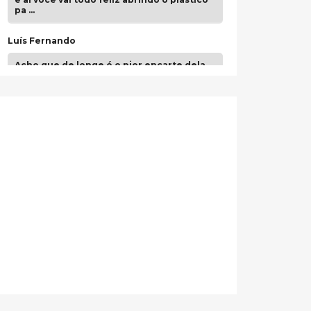
pa …
Luís Fernando
Acho que de longe é o pior encarte dela.
Paulo Samuel
Só falta o "Vamos Compartilhar" pra aí sim
fecharmos o CDT❤️❤️❤️
guilhrminoh
Esse é de longe um dos trabalhos mais
lindos que eu já vi em mídia física! A
direção de arte estava insanamente
inspirad …
Jonathan
Esse comentário me representa
hahahahahha