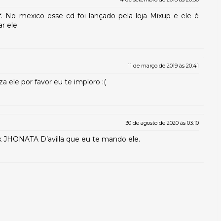
f. No mexico esse cd foi lançado pela loja Mixup e ele é
r ele.
11 de março de 2019 às 20:41
iza ele por favor eu te imploro :(
30 de agosto de 2020 às 03:10
ok JHONATA D’avilla que eu te mando ele.