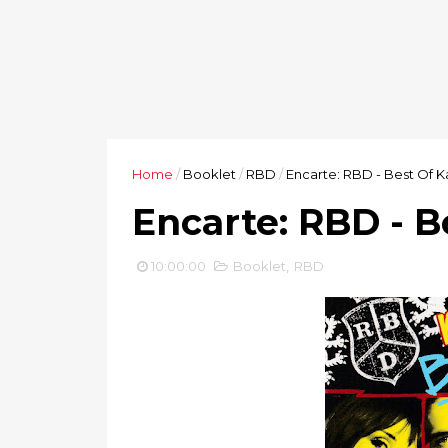
Home
/
Booklet
/
RBD
/
Encarte: RBD - Best Of 
Encarte: RBD - B
10:00:00
Booklet
,
RBD