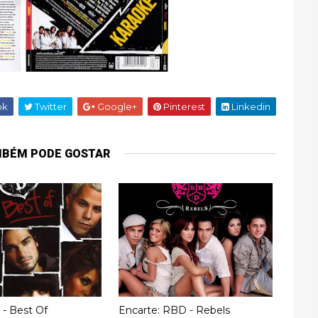
ok
Twitter
Google+
Pinterest
Linkedin
MBÉM PODE GOSTAR
- Best Of
Encarte: RBD - Rebels