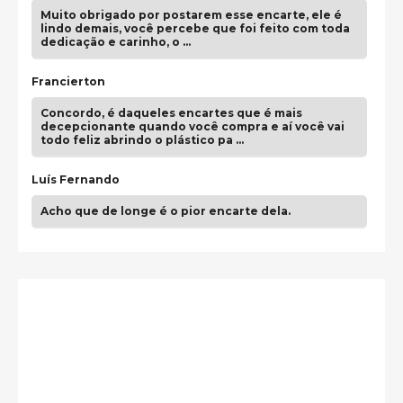
Muito obrigado por postarem esse encarte, ele é
lindo demais, você percebe que foi feito com toda
dedicação e carinho, o …
Francierton
Concordo, é daqueles encartes que é mais
decepcionante quando você compra e aí você vai
todo feliz abrindo o plástico pa …
Luís Fernando
Acho que de longe é o pior encarte dela.
Paulo Samuel
Só falta o "Vamos Compartilhar" pra aí sim
fecharmos o CDT❤️❤️❤️
guilhrminoh
Esse é de longe um dos trabalhos mais lindos que
eu já vi em mídia física! A direção de arte estava
insanamente inspirad …