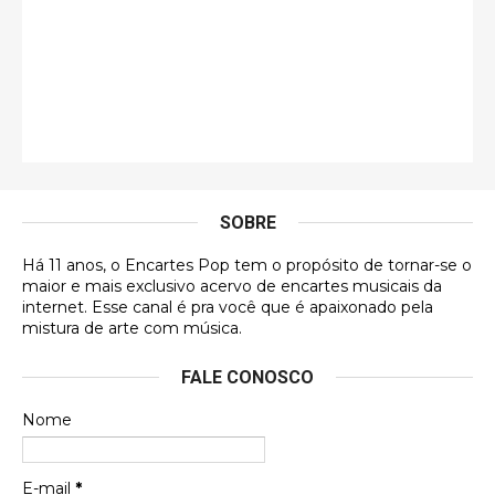
Jonathan
Esse comentário me representa hahahahahha
Francierton
É muito lindo, deu até vontade de adquirir o quanto
antes, hahaha
SOBRE
DVD MIDINHO
Há 11 anos, o Encartes Pop tem o propósito de tornar-se o
DVD MIDINHO
maior e mais exclusivo acervo de encartes musicais da
internet. Esse canal é pra você que é apaixonado pela
Francierton
mistura de arte com música.
Esse é um dos que ainda está em minha lista de
FALE CONOSCO
futuras aquisições, e olhando o encarte aqui, me
apaixonei, achei lindo d …
Nome
Francierton
Espero que tenham sentido minha falta, informo
E-mail
*