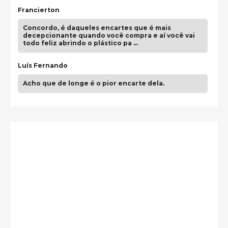
Francierton
Concordo, é daqueles encartes que é mais
decepcionante quando você compra e aí você vai
todo feliz abrindo o plástico pa …
Luís Fernando
Acho que de longe é o pior encarte dela.
Paulo Samuel
Só falta o "Vamos Compartilhar" pra aí sim
fecharmos o CDT❤️❤️❤️
guilhrminoh
Esse é de longe um dos trabalhos mais lindos que
eu já vi em mídia física! A direção de arte estava
insanamente inspirad …
Jonathan