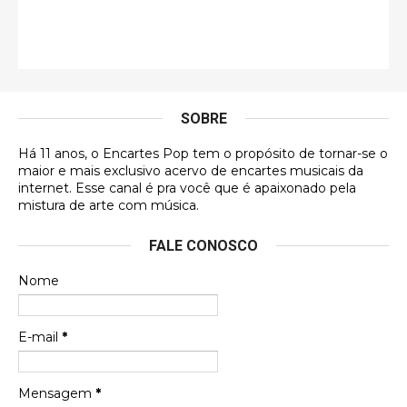
Esse comentário me representa hahahahahha
Francierton
É muito lindo, deu até vontade de adquirir o quanto
antes, hahaha
SOBRE
DVD MIDINHO
Há 11 anos, o Encartes Pop tem o propósito de tornar-se o
DVD MIDINHO
maior e mais exclusivo acervo de encartes musicais da
internet. Esse canal é pra você que é apaixonado pela
Francierton
mistura de arte com música.
Esse é um dos que ainda está em minha lista de
FALE CONOSCO
futuras aquisições, e olhando o encarte aqui, me
apaixonei, achei lindo d …
Nome
Francierton
Espero que tenham sentido minha falta, informo
E-mail
*
que estou de volta para trazer mais contribuições
ao site, já vou adianta …
Mensagem
*