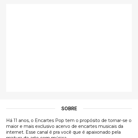
Só falta o "Vamos Compartilhar" pra aí sim
fecharmos o CDT❤️❤️❤️
guilhrminoh
Esse é de longe um dos trabalhos mais lindos que
eu já vi em mídia física! A direção de arte estava
insanamente inspirad …
Jonathan
Esse comentário me representa hahahahahha
Francierton
É muito lindo, deu até vontade de adquirir o quanto
antes, hahaha
SOBRE
DVD MIDINHO
Há 11 anos, o Encartes Pop tem o propósito de tornar-se o
DVD MIDINHO
maior e mais exclusivo acervo de encartes musicais da
internet. Esse canal é pra você que é apaixonado pela
Francierton