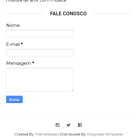
mistura de arte com música.
Esse é um dos que ainda está em minha lista de
FALE CONOSCO
futuras aquisições, e olhando o encarte aqui, me
apaixonei, achei lindo d …
Nome
Francierton
Espero que tenham sentido minha falta, informo
E-mail
*
que estou de volta para trazer mais contribuições
ao site, já vou adianta …
Mensagem
*
Created By
ThemeXpose
| Distributed By
Gooyaabi Templates