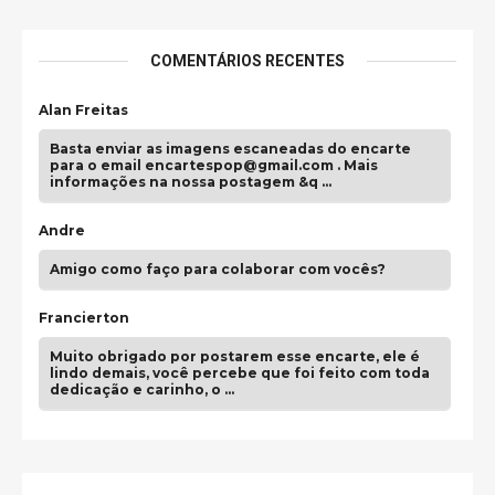
COMENTÁRIOS RECENTES
Alan Freitas
Basta enviar as imagens escaneadas do encarte
para o email encartespop@gmail.com . Mais
informações na nossa postagem &q …
Andre
Amigo como faço para colaborar com vocês?
Francierton
Muito obrigado por postarem esse encarte, ele é
lindo demais, você percebe que foi feito com toda
dedicação e carinho, o …
Francierton
Concordo, é daqueles encartes que é mais
decepcionante quando você compra e aí você vai