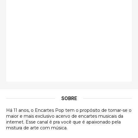
todo feliz abrindo o plástico pa …
Luís Fernando
Acho que de longe é o pior encarte dela.
Paulo Samuel
Só falta o "Vamos Compartilhar" pra aí sim
fecharmos o CDT❤️❤️❤️
guilhrminoh
Esse é de longe um dos trabalhos mais lindos que
eu já vi em mídia física! A direção de arte estava
insanamente inspirad …
SOBRE
Jonathan
Há 11 anos, o Encartes Pop tem o propósito de tornar-se o
maior e mais exclusivo acervo de encartes musicais da
Esse comentário me representa hahahahahha
internet. Esse canal é pra você que é apaixonado pela
mistura de arte com música.
Francierton