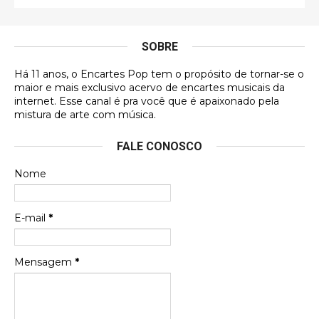
É muito lindo, deu até vontade de adquirir o quanto
antes, hahaha
SOBRE
DVD MIDINHO
Há 11 anos, o Encartes Pop tem o propósito de tornar-se o
DVD MIDINHO
maior e mais exclusivo acervo de encartes musicais da
internet. Esse canal é pra você que é apaixonado pela
Francierton
mistura de arte com música.
Esse é um dos que ainda está em minha lista de
FALE CONOSCO
futuras aquisições, e olhando o encarte aqui, me
apaixonei, achei lindo d …
Nome
Francierton
Espero que tenham sentido minha falta, informo
E-mail
*
que estou de volta para trazer mais contribuições
ao site, já vou adianta …
Mensagem
*