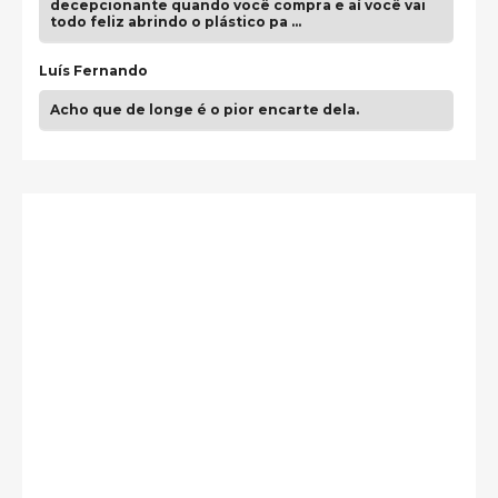
decepcionante quando você compra e aí você vai
todo feliz abrindo o plástico pa …
Luís Fernando
Acho que de longe é o pior encarte dela.
Paulo Samuel
Só falta o "Vamos Compartilhar" pra aí sim
fecharmos o CDT❤️❤️❤️
guilhrminoh
Esse é de longe um dos trabalhos mais lindos que
eu já vi em mídia física! A direção de arte estava
insanamente inspirad …
Jonathan
Esse comentário me representa hahahahahha
Francierton