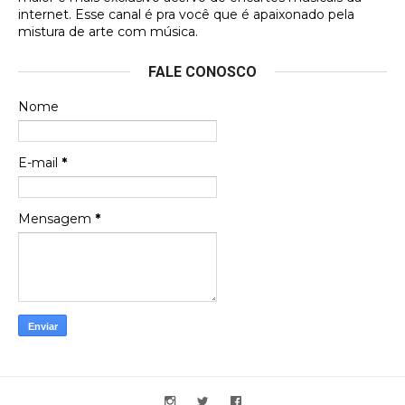
internet. Esse canal é pra você que é apaixonado pela
Francierton
mistura de arte com música.
Esse é um dos que ainda está em minha lista de
FALE CONOSCO
futuras aquisições, e olhando o encarte aqui, me
apaixonei, achei lindo d …
Nome
Francierton
Espero que tenham sentido minha falta, informo
E-mail
*
que estou de volta para trazer mais contribuições
ao site, já vou adianta …
Mensagem
*