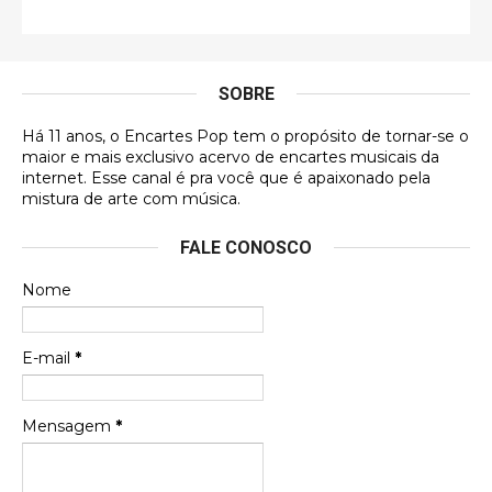
Francierton
É muito lindo, deu até vontade de adquirir o quanto
antes, hahaha
SOBRE
DVD MIDINHO
Há 11 anos, o Encartes Pop tem o propósito de tornar-se o
DVD MIDINHO
maior e mais exclusivo acervo de encartes musicais da
internet. Esse canal é pra você que é apaixonado pela
Francierton
mistura de arte com música.
Esse é um dos que ainda está em minha lista de
FALE CONOSCO
futuras aquisições, e olhando o encarte aqui, me
apaixonei, achei lindo d …
Nome
Francierton
Espero que tenham sentido minha falta, informo
E-mail
*
que estou de volta para trazer mais contribuições
ao site, já vou adianta …
Mensagem
*