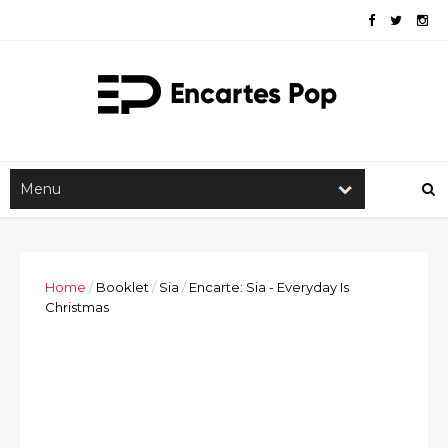
Home
/
Booklet
/
Sia
/
Encarte: Sia - Everyday Is
Christmas