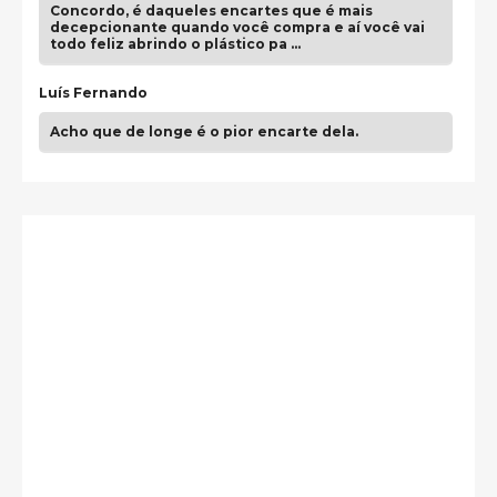
Concordo, é daqueles encartes que é mais
decepcionante quando você compra e aí você vai
todo feliz abrindo o plástico pa …
Luís Fernando
Acho que de longe é o pior encarte dela.
Paulo Samuel
Só falta o "Vamos Compartilhar" pra aí sim
fecharmos o CDT❤️❤️❤️
guilhrminoh
Esse é de longe um dos trabalhos mais lindos que
eu já vi em mídia física! A direção de arte estava
insanamente inspirad …
Jonathan
Esse comentário me representa hahahahahha