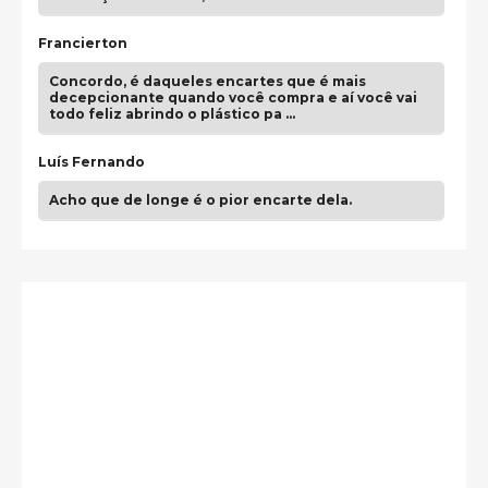
Francierton
Concordo, é daqueles encartes que é mais
decepcionante quando você compra e aí você vai
todo feliz abrindo o plástico pa …
Luís Fernando
Acho que de longe é o pior encarte dela.
Paulo Samuel
Só falta o "Vamos Compartilhar" pra aí sim
fecharmos o CDT❤️❤️❤️
guilhrminoh
Esse é de longe um dos trabalhos mais lindos que
eu já vi em mídia física! A direção de arte estava
insanamente inspirad …
Jonathan