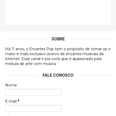
Esse comentário me representa hahahahahha
Francierton
É muito lindo, deu até vontade de adquirir o quanto
antes, hahaha
SOBRE
DVD MIDINHO
Há 11 anos, o Encartes Pop tem o propósito de tornar-se o
DVD MIDINHO
maior e mais exclusivo acervo de encartes musicais da
internet. Esse canal é pra você que é apaixonado pela
Francierton
mistura de arte com música.
Esse é um dos que ainda está em minha lista de
FALE CONOSCO
futuras aquisições, e olhando o encarte aqui, me
apaixonei, achei lindo d …
Nome
Francierton
Espero que tenham sentido minha falta, informo
E-mail
*
que estou de volta para trazer mais contribuições
ao site, já vou adianta …