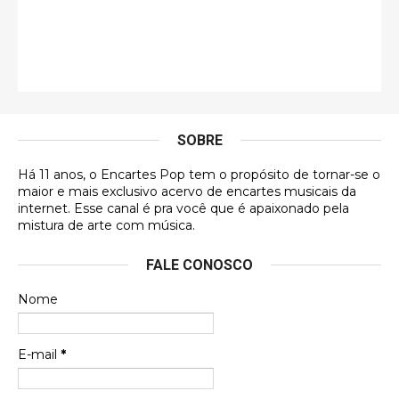
Esse comentário me representa hahahahahha
Francierton
É muito lindo, deu até vontade de adquirir o quanto
antes, hahaha
SOBRE
DVD MIDINHO
Há 11 anos, o Encartes Pop tem o propósito de tornar-se o
DVD MIDINHO
maior e mais exclusivo acervo de encartes musicais da
internet. Esse canal é pra você que é apaixonado pela
Francierton
mistura de arte com música.
Esse é um dos que ainda está em minha lista de
FALE CONOSCO
futuras aquisições, e olhando o encarte aqui, me
apaixonei, achei lindo d …
Nome
Francierton
Espero que tenham sentido minha falta, informo
E-mail
*
que estou de volta para trazer mais contribuições
ao site, já vou adianta …