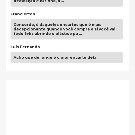
dedicação e carinho, o …
Francierton
Concordo, é daqueles encartes que é mais
decepcionante quando você compra e aí você vai
todo feliz abrindo o plástico pa …
Luís Fernando
Acho que de longe é o pior encarte dela.
Paulo Samuel
Só falta o "Vamos Compartilhar" pra aí sim
fecharmos o CDT❤️❤️❤️
guilhrminoh
Esse é de longe um dos trabalhos mais lindos que
eu já vi em mídia física! A direção de arte estava
insanamente inspirad …
Jonathan