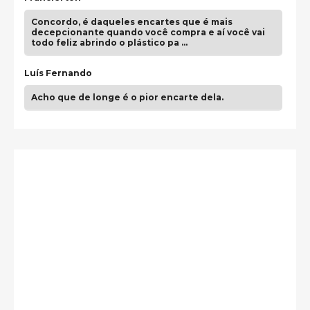
Concordo, é daqueles encartes que é mais
decepcionante quando você compra e aí você vai
todo feliz abrindo o plástico pa …
Luís Fernando
Acho que de longe é o pior encarte dela.
Paulo Samuel
Só falta o "Vamos Compartilhar" pra aí sim
fecharmos o CDT❤️❤️❤️
guilhrminoh
Esse é de longe um dos trabalhos mais lindos que
eu já vi em mídia física! A direção de arte estava
insanamente inspirad …
Jonathan
Esse comentário me representa hahahahahha