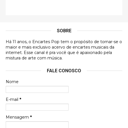
Francierton
É muito lindo, deu até vontade de adquirir o quanto
antes, hahaha
SOBRE
DVD MIDINHO
Há 11 anos, o Encartes Pop tem o propósito de tornar-se o
DVD MIDINHO
maior e mais exclusivo acervo de encartes musicais da
internet. Esse canal é pra você que é apaixonado pela
Francierton
mistura de arte com música.
Esse é um dos que ainda está em minha lista de
FALE CONOSCO
futuras aquisições, e olhando o encarte aqui, me
apaixonei, achei lindo d …
Nome
Francierton
Espero que tenham sentido minha falta, informo
E-mail
*
que estou de volta para trazer mais contribuições
ao site, já vou adianta …
Mensagem
*