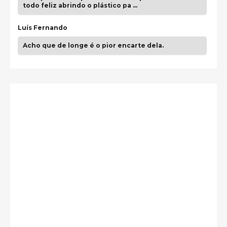
todo feliz abrindo o plástico pa …
Luís Fernando
Acho que de longe é o pior encarte dela.
Paulo Samuel
Só falta o "Vamos Compartilhar" pra aí sim
fecharmos o CDT❤️❤️❤️
guilhrminoh
Esse é de longe um dos trabalhos mais lindos que
eu já vi em mídia física! A direção de arte estava
insanamente inspirad …
Jonathan
Esse comentário me representa hahahahahha
Francierton