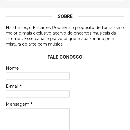
É muito lindo, deu até vontade de adquirir o quanto
antes, hahaha
SOBRE
DVD MIDINHO
Há 11 anos, o Encartes Pop tem o propósito de tornar-se o
DVD MIDINHO
maior e mais exclusivo acervo de encartes musicais da
internet. Esse canal é pra você que é apaixonado pela
Francierton
mistura de arte com música.
Esse é um dos que ainda está em minha lista de
FALE CONOSCO
futuras aquisições, e olhando o encarte aqui, me
apaixonei, achei lindo d …
Nome
Francierton
Espero que tenham sentido minha falta, informo
E-mail
*
que estou de volta para trazer mais contribuições
ao site, já vou adianta …
Mensagem
*