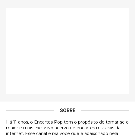
Só falta o "Vamos Compartilhar" pra aí sim
fecharmos o CDT❤️❤️❤️
guilhrminoh
Esse é de longe um dos trabalhos mais lindos que
eu já vi em mídia física! A direção de arte estava
insanamente inspirad …
Jonathan
Esse comentário me representa hahahahahha
Francierton
É muito lindo, deu até vontade de adquirir o quanto
antes, hahaha
SOBRE
DVD MIDINHO
Há 11 anos, o Encartes Pop tem o propósito de tornar-se o
DVD MIDINHO
maior e mais exclusivo acervo de encartes musicais da
internet. Esse canal é pra você que é apaixonado pela