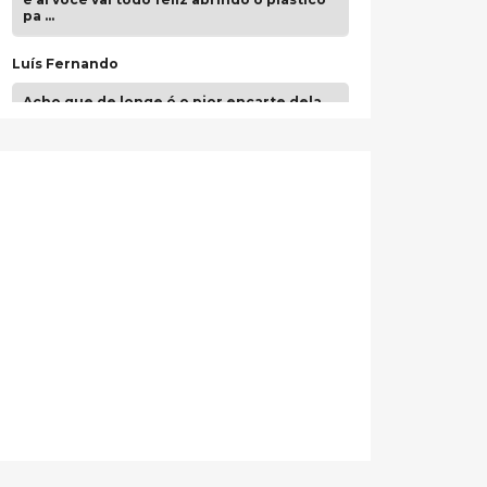
pa …
Luís Fernando
Acho que de longe é o pior encarte dela.
Paulo Samuel
Só falta o "Vamos Compartilhar" pra aí sim
fecharmos o CDT❤️❤️❤️
guilhrminoh
Esse é de longe um dos trabalhos mais
lindos que eu já vi em mídia física! A
direção de arte estava insanamente
inspirad …
Jonathan
Esse comentário me representa
hahahahahha