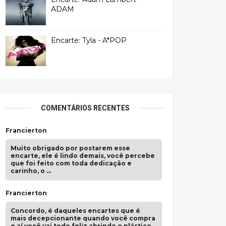
ADAM
Encarte: Tyla - A*POP
COMENTÁRIOS RECENTES
Francierton
Muito obrigado por postarem esse
encarte, ele é lindo demais, você percebe
que foi feito com toda dedicação e
carinho, o …
Francierton
Concordo, é daqueles encartes que é
mais decepcionante quando você compra
e aí você vai todo feliz abrindo o plástico