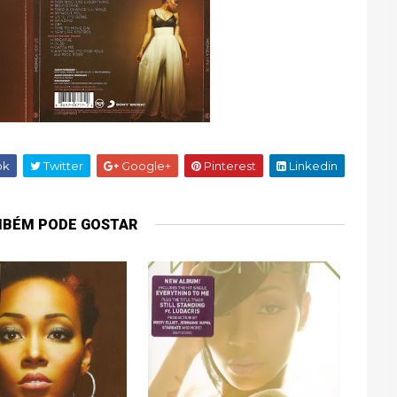
ok
Twitter
Google+
Pinterest
Linkedin
MBÉM PODE GOSTAR