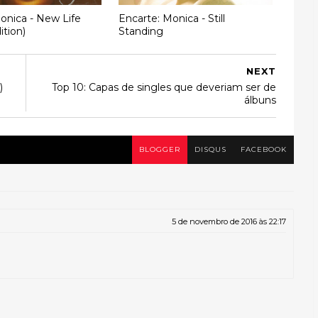
onica - New Life
Encarte: Monica - Still
ition)
Standing
NEXT
)
Top 10: Capas de singles que deveriam ser de
álbuns
BLOGGER
DISQUS
FACEBOOK
5 de novembro de 2016 às 22:17