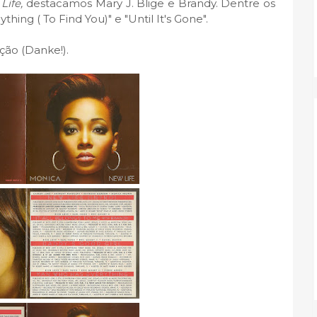
Life,
destacamos Mary J. Blige e Brandy. Dentre os
thing ( To Find You)" e "Until It's Gone".
ção (Danke!).