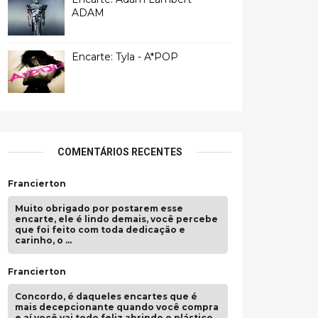
ADAM
Encarte: Tyla - A*POP
COMENTÁRIOS RECENTES
Francierton
Muito obrigado por postarem esse
encarte, ele é lindo demais, você percebe
que foi feito com toda dedicação e
carinho, o …
Francierton
Concordo, é daqueles encartes que é
mais decepcionante quando você compra
e aí você vai todo feliz abrindo o plástico