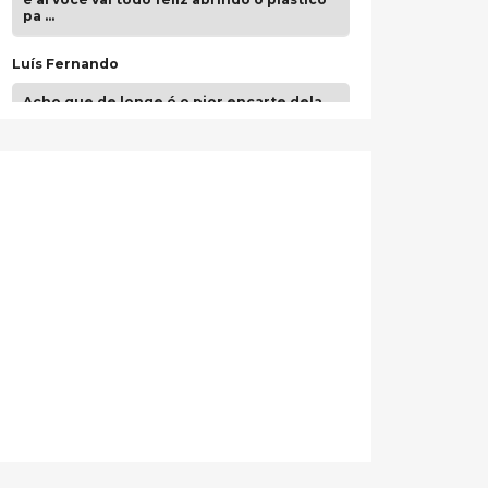
pa …
Luís Fernando
Acho que de longe é o pior encarte dela.
Paulo Samuel
Só falta o "Vamos Compartilhar" pra aí sim
fecharmos o CDT❤️❤️❤️
guilhrminoh
Esse é de longe um dos trabalhos mais
lindos que eu já vi em mídia física! A
direção de arte estava insanamente
inspirad …
Jonathan
Esse comentário me representa
hahahahahha