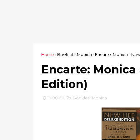
Home
/
Booklet
/
Monica
/
Encarte: Monica - New 
Encarte: Monica 
Edition)
10:00:00
Booklet
,
Monica