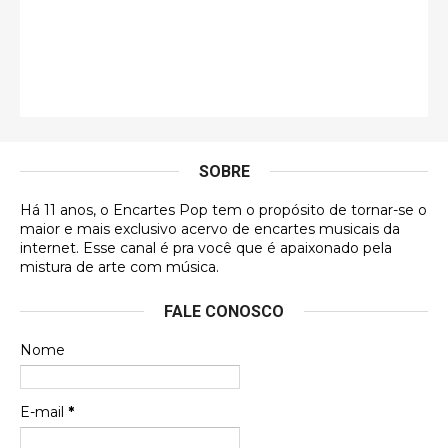
Jonathan
Esse comentário me representa hahahahahha
Francierton
É muito lindo, deu até vontade de adquirir o quanto
antes, hahaha
SOBRE
DVD MIDINHO
Há 11 anos, o Encartes Pop tem o propósito de tornar-se o
DVD MIDINHO
maior e mais exclusivo acervo de encartes musicais da
internet. Esse canal é pra você que é apaixonado pela
Francierton
mistura de arte com música.
Esse é um dos que ainda está em minha lista de
FALE CONOSCO
futuras aquisições, e olhando o encarte aqui, me
apaixonei, achei lindo d …
Nome
Francierton
Espero que tenham sentido minha falta, informo
E-mail
*
que estou de volta para trazer mais contribuições
ao site, já vou adianta …