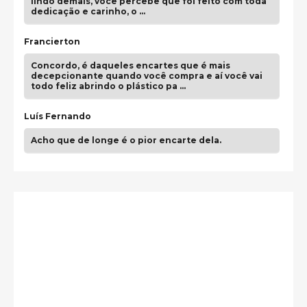
lindo demais, você percebe que foi feito com toda
dedicação e carinho, o …
Francierton
Concordo, é daqueles encartes que é mais
decepcionante quando você compra e aí você vai
todo feliz abrindo o plástico pa …
Luís Fernando
Acho que de longe é o pior encarte dela.
Paulo Samuel
Só falta o "Vamos Compartilhar" pra aí sim
fecharmos o CDT❤️❤️❤️
guilhrminoh
Esse é de longe um dos trabalhos mais lindos que
eu já vi em mídia física! A direção de arte estava
insanamente inspirad …