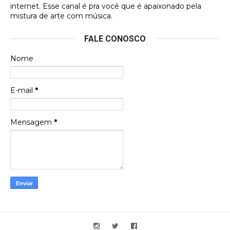
internet. Esse canal é pra você que é apaixonado pela
Francierton
mistura de arte com música.
Esse é um dos que ainda está em minha lista de
FALE CONOSCO
futuras aquisições, e olhando o encarte aqui, me
apaixonei, achei lindo d …
Nome
Francierton
Espero que tenham sentido minha falta, informo
E-mail
*
que estou de volta para trazer mais contribuições
ao site, já vou adianta …
Mensagem
*